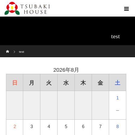
test
ホーム
test
2026年8月
日
月
火
水
木
金
土
1
－
2
3
4
5
6
7
8