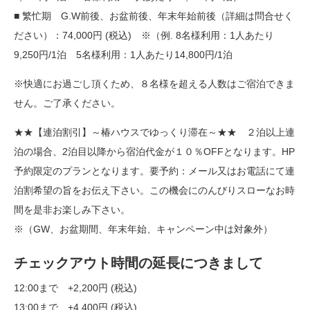
■ 繁忙期 G.W前後、お盆前後、年末年始前後（詳細は問合せく
ださい）：74,000円 (税込) ※（例. 8名様利用：1人あたり
9,250円/1泊 5名様利用：1人あたり14,800円/1泊
※快適にお過ごし頂くため、８名様を超える人数はご宿泊できま
せん。ご了承ください。
★★【連泊割引】～椿ハウスでゆっくり滞在～★★ ２泊以上連
泊の場合、2泊目以降から宿泊代金が１０％OFFとなります。HP
予約限定のプランとなります。要予約：メール又はお電話にて連
泊割希望の旨をお伝え下さい。この機会にのんびりスローなお時
間を是非お楽しみ下さい。
※（GW、お盆期間、年末年始、キャンペーン中は対象外）
チェックアウト時間の延長につきまして
12:00まで +2,200円 (税込)
13:00まで +4,400円 (税込)