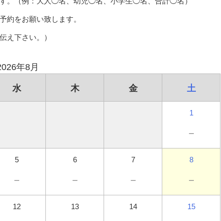
す。（例：大人◯名、幼児◯名、小学生◯名、合計◯名）
予約をお願い致します。
伝え下さい。）
2026年8月
水
木
金
土
1
－
5
6
7
8
－
－
－
－
12
13
14
15