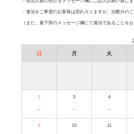
・宿泊人数の合計をメッセージ欄にご記入お願い致しま
・連泊をご希望のお客様は恐れ入りますが、泊数分のご
（また、最下部のメッセージ欄にて連泊であることをお
日
月
火
2
3
4
－
－
－
9
10
11